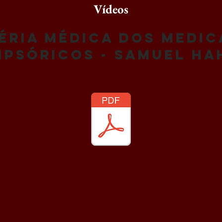
Vídeos
éria médica dos medi
ipsóricos - Samuel H