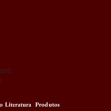
ure
5
io
Literatura
Produtos