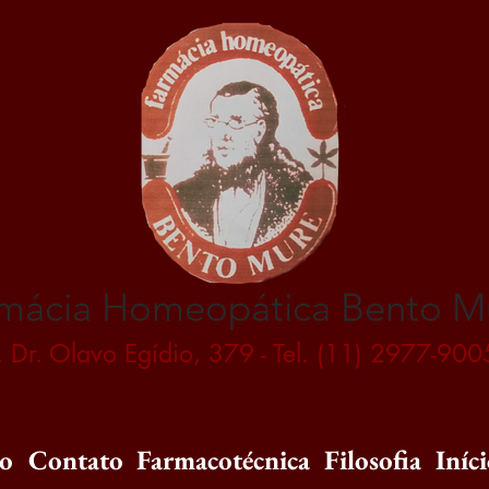
mácia Homeopática Bento M
. Dr. Olavo Egídio, 379 - Tel. (11) 2977-900
ão
Contato
Farmacotécnica
Filosofia
Iníc