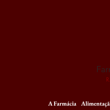
Far
R
A Farmácia
Alimentaç