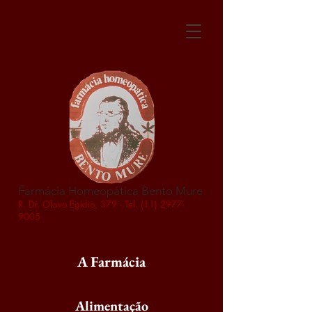
Farmácia Homeopática Bento Mure
R. Dr. Olavo Egídio, 379 - Tel.
(11) 2977-
9005
A Farmácia
Alimentação