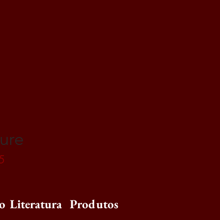
ure
5
io
Literatura
Produtos