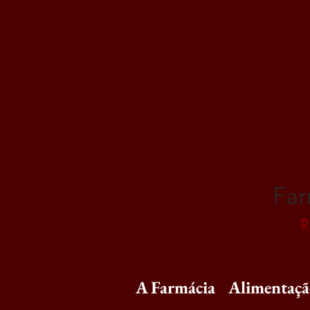
Far
R
A Farmácia
Alimentaç