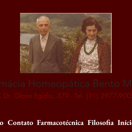
mácia Homeopática Bento M
. Dr. Olavo Egídio, 379 - Tel. (11) 2977-900
ão
Contato
Farmacotécnica
Filosofia
Iníc