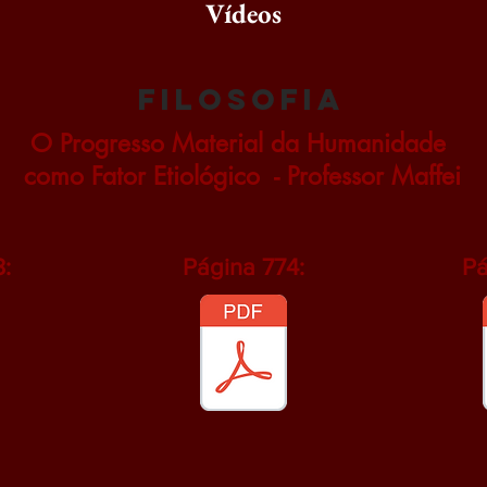
Vídeos
filosofia
O Progresso Material da Humanidade
como Fator Etiológico - Professor Maffei
:
Página 774:
Pá