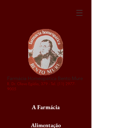
Farmácia Homeopática Bento Mure
R. Dr. Olavo Egídio, 379 - Tel.
(11) 2977-
9005
A Farmácia
Alimentação